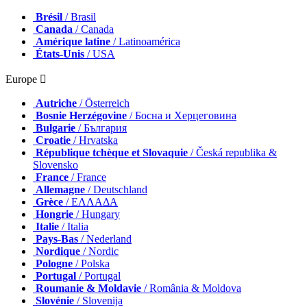
Brésil
/ Brasil
Canada
/ Canada
Amérique latine
/ Latinoamérica
États-Unis
/ USA
Europe 
Autriche
/ Österreich
Bosnie Herzégovine
/ Босна и Херцеговина
Bulgarie
/ България
Croatie
/ Hrvatska
République tchèque et Slovaquie
/ Česká republika &
Slovensko
France
/ France
Allemagne
/ Deutschland
Grèce
/ ΕΛΛΑΔΑ
Hongrie
/ Hungary
Italie
/ Italia
Pays-Bas
/ Nederland
Nordique
/ Nordic
Pologne
/ Polska
Portugal
/ Portugal
Roumanie & Moldavie
/ România & Moldova
Slovénie
/ Slovenija