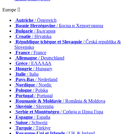
Europe 
Autriche
/ Österreich
Bosnie Herzégovine
/ Босна и Херцеговина
Bulgarie
/ България
Croatie
/ Hrvatska
République tchèque et Slovaquie
/ Česká republika &
Slovensko
France
/ France
Allemagne
/ Deutschland
Grèce
/ ΕΛΛΑΔΑ
Hongrie
/ Hungary
Italie
/ Italia
Pays-Bas
/ Nederland
Nordique
/ Nordic
Pologne
/ Polska
Portugal
/ Portugal
Roumanie & Moldavie
/ România & Moldova
Slovénie
/ Slovenija
Serbie et Monténégro
/ Србија и Црна Гора
Espagne
/ España
Suisse
/ Schweiz
Turquie
/ Türkiye
Royaume-Uni et Irlande
/ UK & Ireland