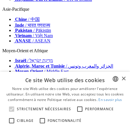
Asie-Pacifique
Chine
/ 中国
Inde
/ भारत गणराज्य
Pakistan
/ Pākistān
Vietnam
/ Việt Nam
ANASE
/ ASEAN
Moyen-Orient et Afrique
Israël
/ מְדִינַת יִשְׂרָאֵל
Algérie, Maroc et Tunisie
/ الجزائر والمغرب وتونس
Moyen-Orient
/ Middle East
×
Ce site Web utilise des cookies
Éditeur
Faites de la publicité avec nous
Notre site Web utilise des cookies pour améliorer l'expérience
Contact
utilisateur. En utilisant notre site Web, vous acceptez tous les cookies
ENGLISH
Termes et conditions
conformément à notre Politique relative aux cookies.
En savoir plus
Mentions obligatoires
FRENCH
Politique de confidentialité
STRICTEMENT NÉCESSAIRES
PERFORMANCE
GERMAN
© 2026 - Tous droits réservés - Dental Tribune International
CIBLAGE
FONCTIONNALITÉ
ROMANIAN