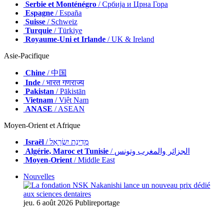
Serbie et Monténégro
/ Србија и Црна Гора
Espagne
/ España
Suisse
/ Schweiz
Turquie
/ Türkiye
Royaume-Uni et Irlande
/ UK & Ireland
Asie-Pacifique
Chine
/ 中国
Inde
/ भारत गणराज्य
Pakistan
/ Pākistān
Vietnam
/ Việt Nam
ANASE
/ ASEAN
Moyen-Orient et Afrique
Israël
/ מְדִינַת יִשְׂרָאֵל
Algérie, Maroc et Tunisie
/ الجزائر والمغرب وتونس
Moyen-Orient
/ Middle East
Nouvelles
jeu. 6 août 2026
Publireportage