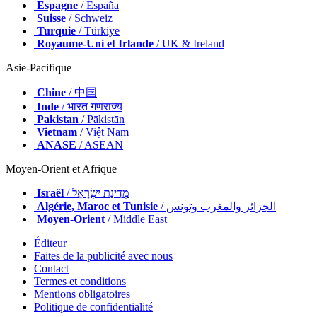
Espagne
/ España
Suisse
/ Schweiz
Turquie
/ Türkiye
Royaume-Uni et Irlande
/ UK & Ireland
Asie-Pacifique
Chine
/ 中国
Inde
/ भारत गणराज्य
Pakistan
/ Pākistān
Vietnam
/ Việt Nam
ANASE
/ ASEAN
Moyen-Orient et Afrique
Israël
/ מְדִינַת יִשְׂרָאֵל
Algérie, Maroc et Tunisie
/ الجزائر والمغرب وتونس
Moyen-Orient
/ Middle East
Éditeur
Faites de la publicité avec nous
Contact
Termes et conditions
Mentions obligatoires
Politique de confidentialité