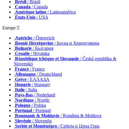
Brésil
/ Brasil
Canada
/ Canada
Amérique latine
/ Latinoamérica
États-Unis
/ USA
Europe 
Autriche
/ Österreich
Bosnie Herzégovine
/ Босна и Херцеговина
Bulgarie
/ България
Croatie
/ Hrvatska
République tchèque et Slovaquie
/ Česká republika &
Slovensko
France
/ France
Allemagne
/ Deutschland
Grèce
/ ΕΛΛΑΔΑ
Hongrie
/ Hungary
Italie
/ Italia
Pays-Bas
/ Nederland
Nordique
/ Nordic
Pologne
/ Polska
Portugal
/ Portugal
Roumanie & Moldavie
/ România & Moldova
Slovénie
/ Slovenija
Serbie et Monténégro
/ Србија и Црна Гора