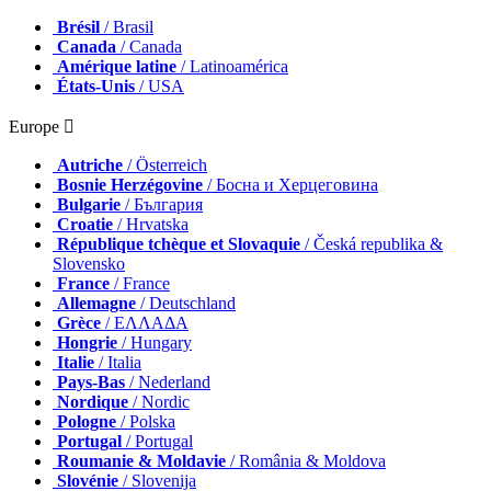
Brésil
/ Brasil
Canada
/ Canada
Amérique latine
/ Latinoamérica
États-Unis
/ USA
Europe 
Autriche
/ Österreich
Bosnie Herzégovine
/ Босна и Херцеговина
Bulgarie
/ България
Croatie
/ Hrvatska
République tchèque et Slovaquie
/ Česká republika &
Slovensko
France
/ France
Allemagne
/ Deutschland
Grèce
/ ΕΛΛΑΔΑ
Hongrie
/ Hungary
Italie
/ Italia
Pays-Bas
/ Nederland
Nordique
/ Nordic
Pologne
/ Polska
Portugal
/ Portugal
Roumanie & Moldavie
/ România & Moldova
Slovénie
/ Slovenija