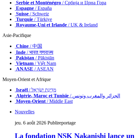
Serbie et Monténégro
/ Србија и Црна Гора
Espagne
/ España
Suisse
/ Schweiz
Turquie
/ Türkiye
Royaume-Uni et Irlande
/ UK & Ireland
Asie-Pacifique
Chine
/ 中国
Inde
/ भारत गणराज्य
Pakistan
/ Pākistān
Vietnam
/ Việt Nam
ANASE
/ ASEAN
Moyen-Orient et Afrique
Israël
/ מְדִינַת יִשְׂרָאֵל
Algérie, Maroc et Tunisie
/ الجزائر والمغرب وتونس
Moyen-Orient
/ Middle East
Nouvelles
jeu. 6 août 2026
Publireportage
La fondation NSK Nakanishi lance un