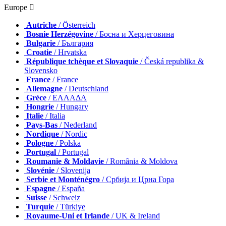
Europe 
Autriche
/ Österreich
Bosnie Herzégovine
/ Босна и Херцеговина
Bulgarie
/ България
Croatie
/ Hrvatska
République tchèque et Slovaquie
/ Česká republika &
Slovensko
France
/ France
Allemagne
/ Deutschland
Grèce
/ ΕΛΛΑΔΑ
Hongrie
/ Hungary
Italie
/ Italia
Pays-Bas
/ Nederland
Nordique
/ Nordic
Pologne
/ Polska
Portugal
/ Portugal
Roumanie & Moldavie
/ România & Moldova
Slovénie
/ Slovenija
Serbie et Monténégro
/ Србија и Црна Гора
Espagne
/ España
Suisse
/ Schweiz
Turquie
/ Türkiye
Royaume-Uni et Irlande
/ UK & Ireland