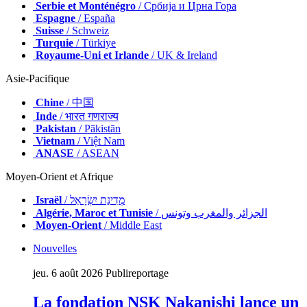
Serbie et Monténégro
/ Србија и Црна Гора
Espagne
/ España
Suisse
/ Schweiz
Turquie
/ Türkiye
Royaume-Uni et Irlande
/ UK & Ireland
Asie-Pacifique
Chine
/ 中国
Inde
/ भारत गणराज्य
Pakistan
/ Pākistān
Vietnam
/ Việt Nam
ANASE
/ ASEAN
Moyen-Orient et Afrique
Israël
/ מְדִינַת יִשְׂרָאֵל
Algérie, Maroc et Tunisie
/ الجزائر والمغرب وتونس
Moyen-Orient
/ Middle East
Nouvelles
jeu. 6 août 2026
Publireportage
La fondation NSK Nakanishi lance un