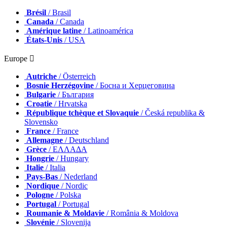
Brésil
/ Brasil
Canada
/ Canada
Amérique latine
/ Latinoamérica
États-Unis
/ USA
Europe 
Autriche
/ Österreich
Bosnie Herzégovine
/ Босна и Херцеговина
Bulgarie
/ България
Croatie
/ Hrvatska
République tchèque et Slovaquie
/ Česká republika &
Slovensko
France
/ France
Allemagne
/ Deutschland
Grèce
/ ΕΛΛΑΔΑ
Hongrie
/ Hungary
Italie
/ Italia
Pays-Bas
/ Nederland
Nordique
/ Nordic
Pologne
/ Polska
Portugal
/ Portugal
Roumanie & Moldavie
/ România & Moldova
Slovénie
/ Slovenija