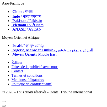
Asie-Pacifique
Chine
/ 中国
Inde
/ भारत गणराज्य
Pakistan
/ Pākistān
Vietnam
/ Việt Nam
ANASE
/ ASEAN
Moyen-Orient et Afrique
Israël
/ מְדִינַת יִשְׂרָאֵל
Algérie, Maroc et Tunisie
/ الجزائر والمغرب وتونس
Moyen-Orient
/ Middle East
Éditeur
Faites de la publicité avec nous
Contact
Termes et conditions
Mentions obligatoires
Politique de confidentialité
© 2026 - Tous droits réservés - Dental Tribune International