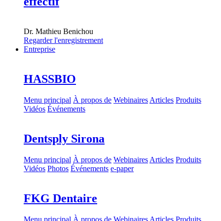
effectif
Dr.
Mathieu Benichou
Regarder l'enregistrement
Entreprise
HASSBIO
Menu principal
À propos de
Webinaires
Articles
Produits
Vidéos
Événements
Dentsply Sirona
Menu principal
À propos de
Webinaires
Articles
Produits
Vidéos
Photos
Événements
e-paper
FKG Dentaire
Menu principal
À propos de
Webinaires
Articles
Produits